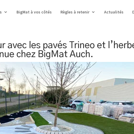
s
BigMat à vos côtés
Règles à retenir
Actualités
 avec les pavés Trineo et l’herb
nue chez BigMat Auch.