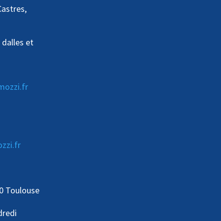
Castres,
 dalles et
ozzi.fr
zi.fr
00 Toulouse
dredi