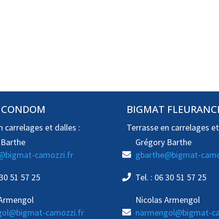
 CONDOM
BIGMAT FLEURANC
 carrelages et dalles :
Terrasse en carrelages et 
 Barthe
Grégory Barthe
@bigmat-camozzi.fr
gbarthe@bigmat-camoz
 30 51 57 25
Tel. : 06 30 51 57 25
 Armengol
Nicolas Armengol
ol@bigmat-camozzi.fr
narmengol@bigmat-ca