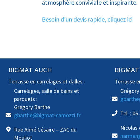
atmosphère conviviale et inspirante.
Besoin d’un devis rapide, cliquez ici
BIGMAT AUCH
BIGMAT
Terrasse en carrelages et dalles :
Terrasse en
Carrelages, salle de bains et
Grégory
parquets :
gbarthe
Grégory Barthe
Tel. : 06
gbarthe@bigmat-camozzi.fr
Nicolas
Rue Aimé Césaire – ZAC du
narmeng
Mouliot