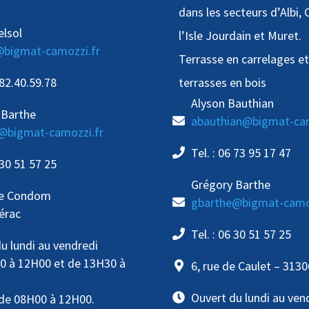
dans les secteurs d’Albi, 
elsol
l’Isle Jourdain et Muret.
@bigmat-camozzi.fr
Terrasse en carrelages et
.82.40.59.78
terrasses en bois
Alyson Bauthian
 Barthe
abauthian@bigmat-cam
@bigmat-camozzi.fr
Tel. : 06 73 95 17 47
 30 51 57 25
Grégory Barthe
de Condom
gbarthe@bigmat-camoz
érac
Tel. : 06 30 51 57 25
u lundi au vendredi
0 à 12H00 et de 13H30 à
6, rue de Caulet – 313
Ouvert du lundi au ven
de 08H00 à 12H00.