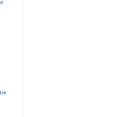
ur
tre