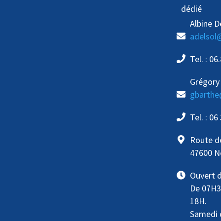
dédié
Albine D
adelsol
Tel. : 06
Grégory
gbarthe
Tel. : 06
Route 
47600 N
Ouvert d
De 07H3
18H.
Samedi 