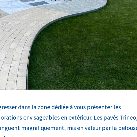
gresser dans la zone dédiée à vous présenter les
corations envisageables en extérieur. Les pavés Trineo
stinguent magnifiquement, mis en valeur par la pelous