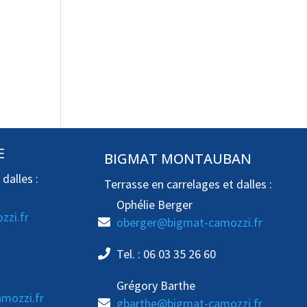
E
BIGMAT MONTAUBAN
dalles :
Terrasse en carrelages et dalles :
Ophélie Berger
zi.fr
oberger@bigmat-camozzi.fr
Tel. : 06 03 35 26 60
Grégory Barthe
mozzi.fr
gbarthe@bigmat-camozzi.fr