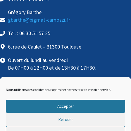
Grégory Barthe
gbarthe@bigmat-camozzi.fr
Tel. : 06 30 51 57 25
6, rue de Caulet – 31300 Toulouse
Ouvert du lundi au vendredi
De 07H00 à 12H00 et de 13H30 à 17H30.
Nous utilisons des cookies pour optimiser notre site web et notre service.
Accepter
BigMat © Copyright
2026 | Conception
MW
Refuser
communication
/
SLCOM
|
Mentions légales et