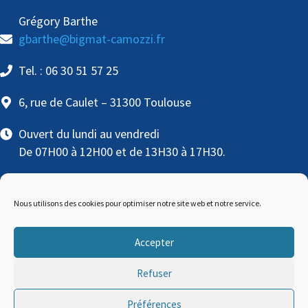
Grégory Barthe
gbarthe@bigmat-camozzi.fr
Tel. : 06 30 51 57 25
6, rue de Caulet – 31300 Toulouse
Ouvert du lundi au vendredi
De 07H00 à 12H00 et de 13H30 à 17H30.
Nous utilisons des cookies pour optimiser notre site web et notre service.
Accepter
BigMat © Copyright
2026 | Conception
MW
Refuser
communication
/
SLCOM
|
Mentions légales et
Préférences